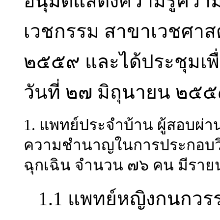
อนุมัติแสดงความรู้ค
เวชกรรม สาขาเวชศาสตร์ฉ
๒๕๕๙ และได้ประชุมเพื่
วันที่ ๒๗ มิถุนายน ๒๕๕๙
1. แพทย์ประจำบ้าน ผู้สอบผ่า
ความชำนาญในการประกอบวิ
ฉุกเฉิน จำนวน ๗๖ คน มีรายน
1.1 แพทย์หญิงกนกว