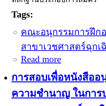
Tags:
คณะอนุกรรมการฝึก
สาขาเวชศาสตร์ฉุกเฉ
Read more
about การสอบภาคทฤษฎี เ
ฉุกเฉิน พ.ศ.๒๕๕๙
การสอบเพื่อหนังสืออนุ
ความชำนาญ ในการป