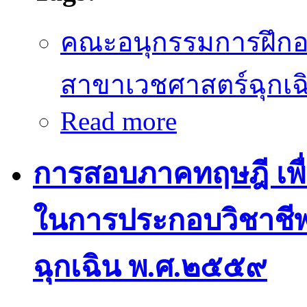
คณะอนุกรรมการฝึก
สาขาเวชศาสตร์ฉุกเฉ
Read more
about คู่มือแนะนำการสอบภาค
ชำนาญในการประกอบวิชาช
การสอบภาคทฤษฎี เพ
ในการประกอบวิชาชี
ฉุกเฉิน พ.ศ.๒๕๕๙