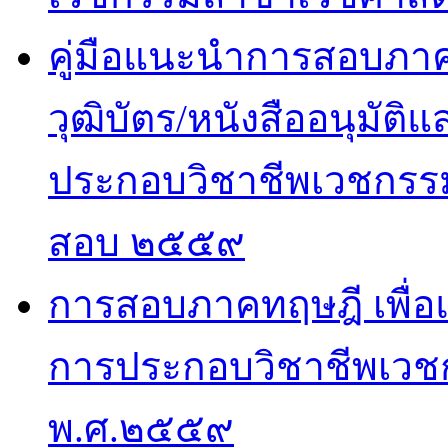
คู่มือแนะนำการสอบภาคปฏ
วุฒิบัตร/หนังสืออนุมั
ประกอบวิชาชีพเวชกรรม
สอบ ๒๕๕๙
การสอบภาคทฤษฎี เพื่
การประกอบวิชาชีพเวช
พ.ศ.๒๕๕๙