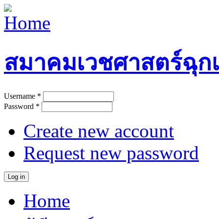
Skip to main content
สมาคมเวชศาสตร์ฉุกเ
Username
*
User login
Password
*
Create new account
Request new password
Home
Main menu