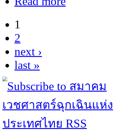
Read more
1
Pages
2
next ›
last »