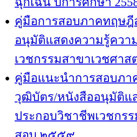
ฉุกเฉิน ปีการศึกษา 255
คู่มือการสอบภาคทฤษฎีสำ
อนุมัติแสดงความรู้ค
เวชกรรมสาขาเวชศาสตร
คู่มือแนะนำการสอบภาคปฏ
วุฒิบัตร/หนังสืออนุมั
ประกอบวิชาชีพเวชกรรม
สอบ ๒๕๕๙