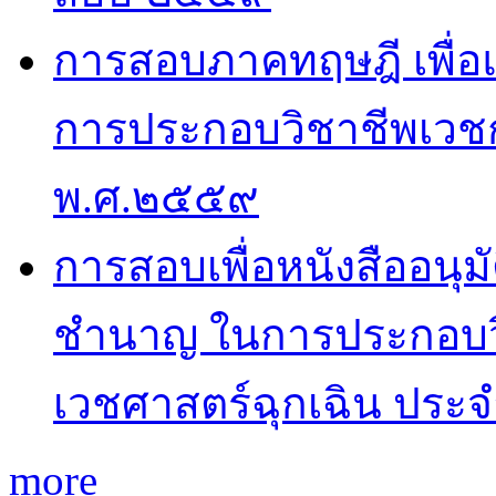
การสอบภาคทฤษฎี เพื่
การประกอบวิชาชีพเวช
พ.ศ.๒๕๕๙
การสอบเพื่อหนังสืออนุม
ชำนาญ ในการประกอบว
เวชศาสตร์ฉุกเฉิน ประ
more