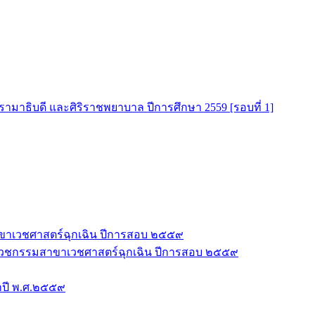
มาธิบดี และศิริราชพยาบาล ปีการศึกษา 2559 [รอบที่ 1]
าขาเวชศาสตร์ฉุกเฉิน ปีการสอบ ๒๕๕๙
ชีพเวชกรรมสาขาเวชศาสตร์ฉุกเฉิน ปีการสอบ ๒๕๕๙
ำปี พ.ศ.๒๕๕๙