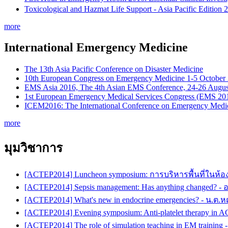
Toxicological and Hazmat Life Support - Asia Pacific Editio
more
International Emergency Medicine
The 13th Asia Pacific Conference on Disaster Medicine
10th European Congress on Emergency Medicine 1-5 October
EMS Asia 2016, The 4th Asian EMS Conference, 24-26 Augus
1st European Emergency Medical Services Congress (EMS 20
ICEM2016: The International Conference on Emergency Medic
more
มุมวิชาการ
[ACTEP2014] Luncheon symposium: การบริหารพื้นที่ในห้อ
[ACTEP2014] Sepsis management: Has anything changed? -
[ACTEP2014] What's new in endocrine emergencies? - น.ต.
[ACTEP2014] Evening symposium: Anti-platelet therapy in 
[ACTEP2014] The role of simulation teaching in EM training