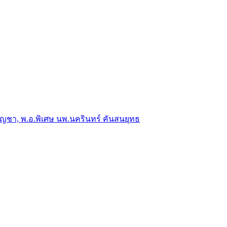
าญบัญชา, พ.อ.พิเศษ นพ.นครินทร์ คันสนยุทธ