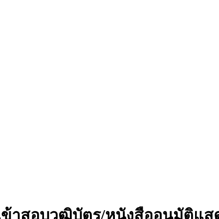
้เข้าสอบวุฒิบัตร/หนังสืออนุมัต