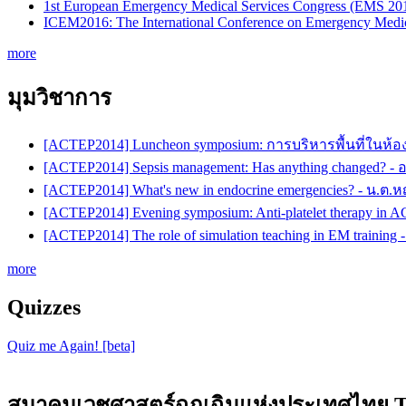
1st European Emergency Medical Services Congress (EMS 20
ICEM2016: The International Conference on Emergency Medic
more
มุมวิชาการ
[ACTEP2014] Luncheon symposium: การบริหารพื้นที่ในห้อ
[ACTEP2014] Sepsis management: Has anything changed? -
[ACTEP2014] What's new in endocrine emergencies? - น.ต.
[ACTEP2014] Evening symposium: Anti-platelet therapy in 
[ACTEP2014] The role of simulation teaching in EM training
more
Quizzes
Quiz me Again! [beta]
สมาคมเวชศาสตร์ฉุกเฉินแห่งประเทศไทย Th