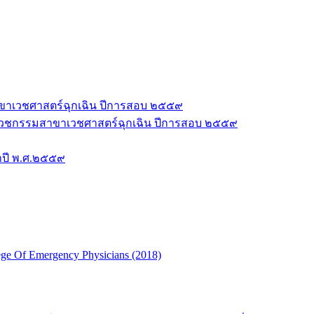
าขาเวชศาสตร์ฉุกเฉิน ปีการสอบ ๒๕๕๙
ชีพเวชกรรมสาขาเวชศาสตร์ฉุกเฉิน ปีการสอบ ๒๕๕๙
ำปี พ.ศ.๒๕๕๙
ge Of Emergency Physicians (2018)