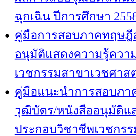
ฉุกเฉิน ปีการศึกษา 255
คู่มือการสอบภาคทฤษฎีสำ
อนุมัติแสดงความรู้ค
เวชกรรมสาขาเวชศาสตร
คู่มือแนะนำการสอบภาคปฏ
วุฒิบัตร/หนังสืออนุมั
ประกอบวิชาชีพเวชกรรม