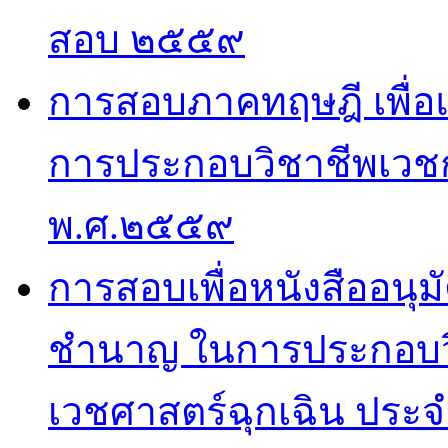
สอบ ๒๕๕๙
การสอบภาคทฤษฎี เพื่
การประกอบวิชาชีพเวช
พ.ศ.๒๕๕๙
การสอบเพื่อหนังสืออนุม
ชำนาญ ในการประกอบว
เวชศาสตร์ฉุกเฉิน ประ