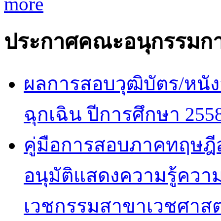
more
ประกาศคณะอนุกรรมกา
ผลการสอบวุฒิบัตร/หนัง
ฉุกเฉิน ปีการศึกษา 255
คู่มือการสอบภาคทฤษฎีสำ
อนุมัติแสดงความรู้ค
เวชกรรมสาขาเวชศาสตร