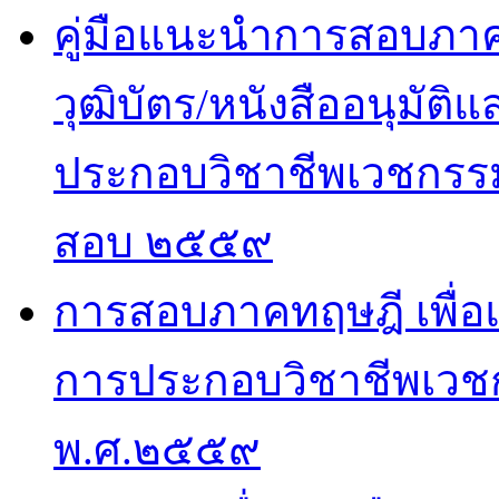
คู่มือแนะนำการสอบภาคปฏ
วุฒิบัตร/หนังสืออนุมั
ประกอบวิชาชีพเวชกรรม
สอบ ๒๕๕๙
การสอบภาคทฤษฎี เพื่
การประกอบวิชาชีพเวช
พ.ศ.๒๕๕๙