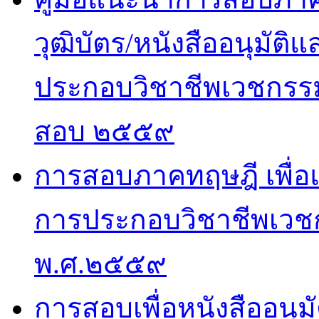
วุฒิบัตร/หนังสืออนุมั
ประกอบวิชาชีพเวชกรรม
สอบ ๒๕๕๙
การสอบภาคทฤษฎี เพื่
การประกอบวิชาชีพเวช
พ.ศ.๒๕๕๙
การสอบเพื่อหนังสืออนุม