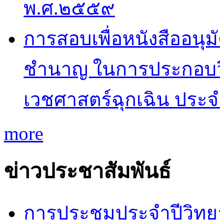
พ.ศ.๒๕๕๙
การสอบเพื่อหนังสืออนุม
ชำนาญ ในการประกอบว
เวชศาสตร์ฉุกเฉิน ประ
more
ข่าวประชาสัมพันธ์
การประชุมประจำปีวิทยา