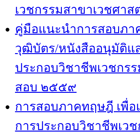
เวชกรรมสาขาเวชศาสตร
คู่มือแนะนำการสอบภาคปฏ
วุฒิบัตร/หนังสืออนุมั
ประกอบวิชาชีพเวชกรรม
สอบ ๒๕๕๙
การสอบภาคทฤษฎี เพื่
การประกอบวิชาชีพเวช