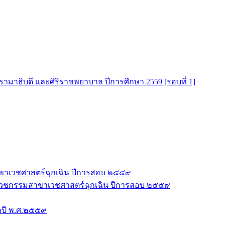
มาธิบดี และศิริราชพยาบาล ปีการศึกษา 2559 [รอบที่ 1]
าขาเวชศาสตร์ฉุกเฉิน ปีการสอบ ๒๕๕๙
ชีพเวชกรรมสาขาเวชศาสตร์ฉุกเฉิน ปีการสอบ ๒๕๕๙
ำปี พ.ศ.๒๕๕๙