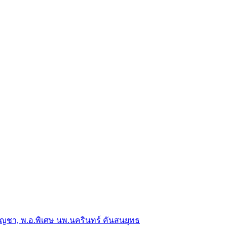
าญบัญชา, พ.อ.พิเศษ นพ.นครินทร์ คันสนยุทธ