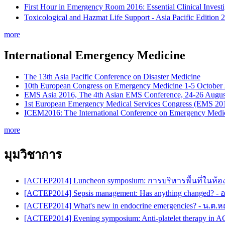
First Hour in Emergency Room 2016: Essential Clinical Inves
Toxicological and Hazmat Life Support - Asia Pacific Editio
more
International Emergency Medicine
The 13th Asia Pacific Conference on Disaster Medicine
10th European Congress on Emergency Medicine 1-5 October
EMS Asia 2016, The 4th Asian EMS Conference, 24-26 Augus
1st European Emergency Medical Services Congress (EMS 20
ICEM2016: The International Conference on Emergency Medic
more
มุมวิชาการ
[ACTEP2014] Luncheon symposium: การบริหารพื้นที่ในห้อ
[ACTEP2014] Sepsis management: Has anything changed? -
[ACTEP2014] What's new in endocrine emergencies? - น.ต.
[ACTEP2014] Evening symposium: Anti-platelet therapy in 