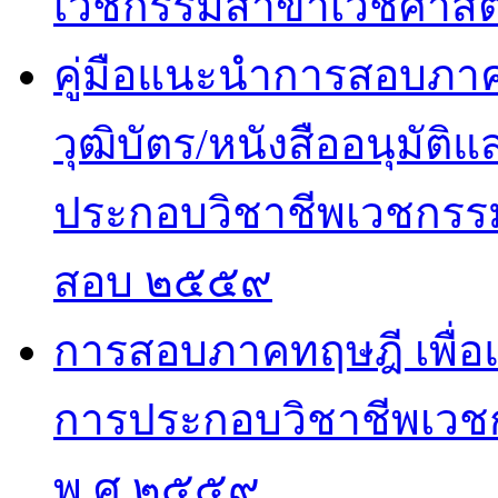
เวชกรรมสาขาเวชศาสตร
คู่มือแนะนำการสอบภาคปฏ
วุฒิบัตร/หนังสืออนุมั
ประกอบวิชาชีพเวชกรรม
สอบ ๒๕๕๙
การสอบภาคทฤษฎี เพื่
การประกอบวิชาชีพเวช
พ.ศ.๒๕๕๙