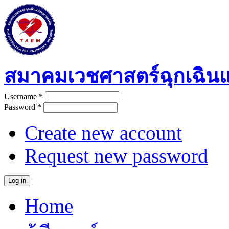
Skip to main content
สมาคมเวชศาสตร์ฉุกเฉิน
Username
*
User login
Password
*
Create new account
Request new password
Home
Main menu